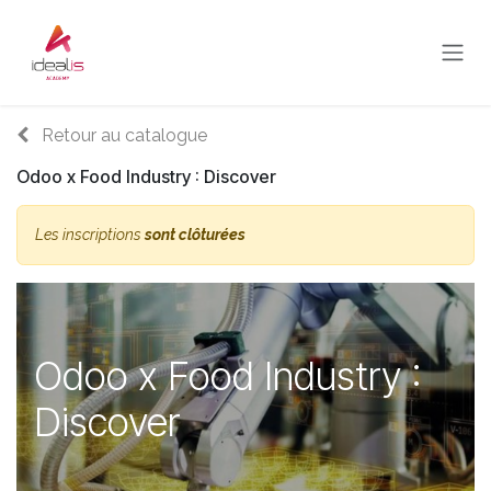
Se rendre au contenu
Retour au catalogue
Odoo x Food Industry : Discover
Les inscriptions
sont clôturées
Odoo x Food Industry :
Discover