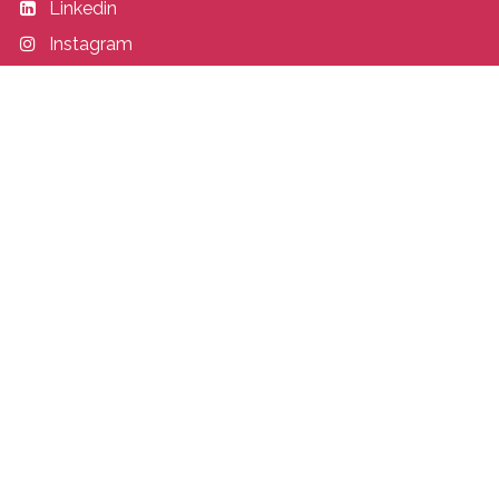
Linkedin
Instagram
Entrer en contact
academy@idealisconsulting.com
+32 (0) 10 39 88 33
Idealis Academy
Fond Jean Pâques 4
1348 Louvain-la-Neuve
Belgique
Copyright © Idealis Academy -
Legal Page