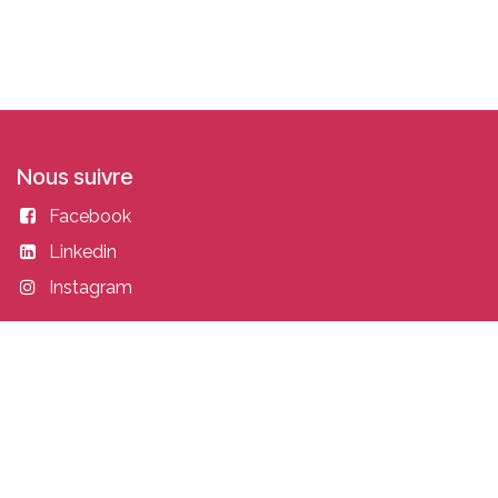
Nous suivre
Facebook
Linkedin
Instagram
Entrer en contact
academy@idealisconsulting.com
+32 (0) 10 39 88 33