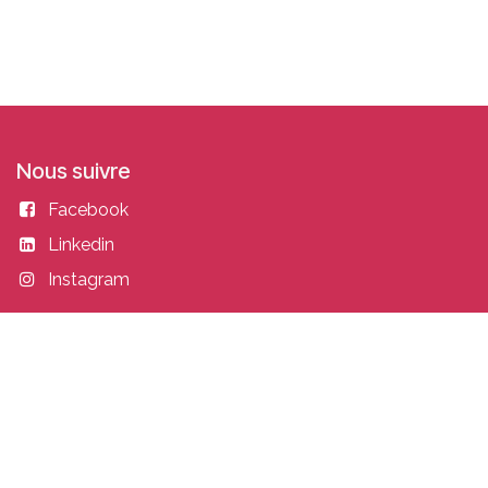
Nous suivre
Facebook
Linkedin
Instagram
Entrer en contact
academy@idealisconsulting.com
+32 (0) 10 39 88 33