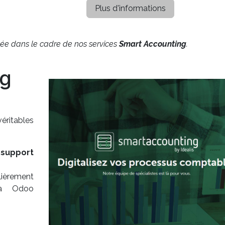
Plus d'informations
pée dans le cadre de nos services
Smart Accounting
.
ng
itables
support
ement
 à Odoo