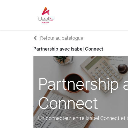
Se rendre au contenu
Accueil
Sur-mesure
Audi
Retour au catalogue
Partnership avec Isabel Connect
Partnership 
Connect
Un connecteur entre Isabel Connect et