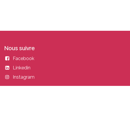
Nous suivre
Facebook
Linkedin
Instagram
Entrer en contact
academy@idealisconsulting.com
+32 (0) 10 39 88 33