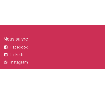
Nous suivre
Facebook
Linkedin
Instagram
Entrer en contact
academy@idealisconsulting.com
+32 (0) 10 39 88 33