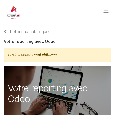
Se rendre au contenu
Retour au catalogue
Votre reporting avec Odoo
Les inscriptions
sont clôturées
Votre reporting avec
Odoo