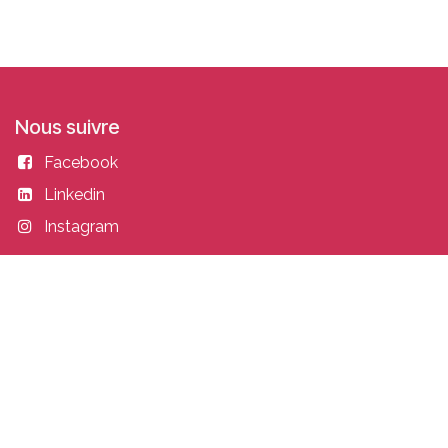
Nous suivre
Facebook
Linkedin
Instagram
Entrer en contact
academy@idealisconsulting.com
+32 (0) 10 39 88 33
Idealis Academy