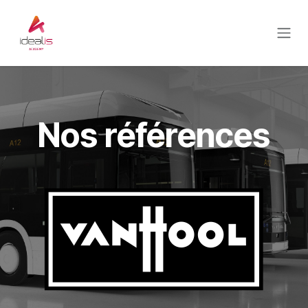
Se rendre au contenu
Nos références