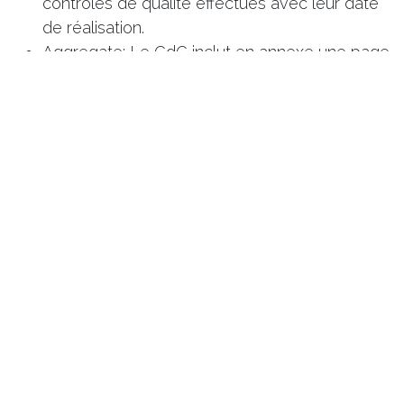
contrôles de qualité effectués avec leur date
de réalisation.
Aggregate: Le CdC inclut en annexe une page
avec l'analyse des résultats (moyenne, écart
type, etc.).
Certificate of Conformity: Le CdC ne contient
pas d'annexe.
Modifier le certificat avec studio
Voici à quoi ressemble un certificat de conformité.