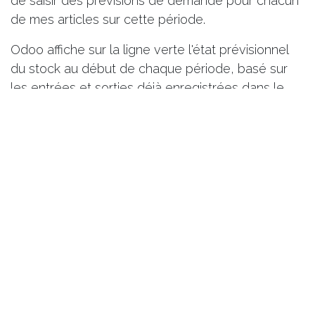
de saisir des prévisions de demande pour chacun
de mes articles sur cette période.
Odoo affiche sur la ligne verte l'état prévisionnel
du stock au début de chaque période, basé sur
les entrées et sorties déjà enregistrées dans le
système. Sur la ligne rouge, j'ai manuellement saisi
les demandes prévues pour l'article
Enzyme-
Enhanced Bioprocessing Solution
.
Les lignes bleues montrent la demande indirecte
que cette prévision génère sur les composants de
l'article en question.