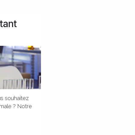
stant
us souhaitez
timale ? Notre