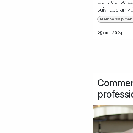
d'entreprise au
suivi des arri
Membership ma
25 oct. 2024
Comment 
profess