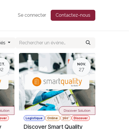
Se connecter
Contactez-nous
iés
CT.
NOV.
02
27
lution
Discover Solution
over
Logistique
Online
360°
Discover
y
Discover Smart Quality