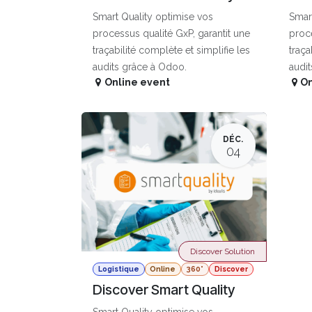
Smart Quality optimise vos
Smart
processus qualité GxP, garantit une
proce
traçabilité complète et simplifie les
traça
audits grâce à Odoo.
audi
Online event
On
DÉC.
04
Discover Solution
Logistique
Online
360°
Discover
Discover Smart Quality
Smart Quality optimise vos