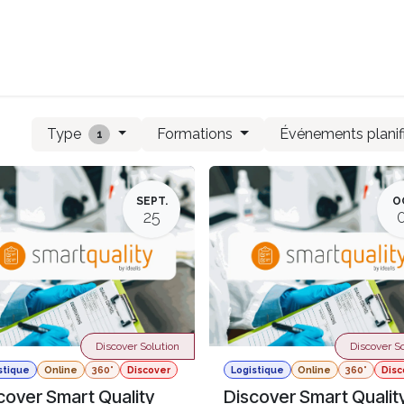
t de compétences
Catalogue
Type
Formations
Événements planif
1
SEPT.
O
25
Discover Solution
Discover So
stique
Online
360°
Discover
Logistique
Online
360°
Disc
cover Smart Quality
Discover Smart Qualit