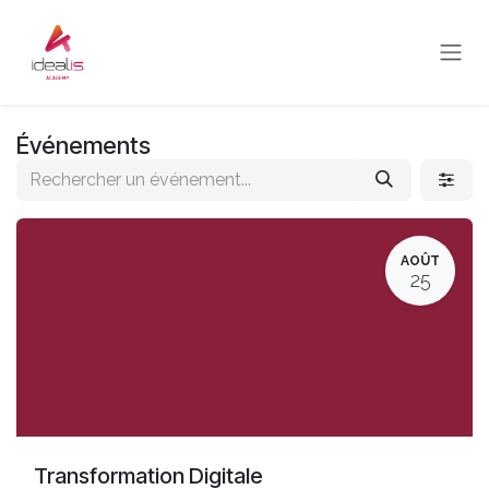
Se rendre au contenu
Événements
AOÛT
25
Transformation Digitale