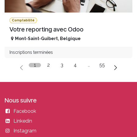
Comptabilité
Votre reporting avec Odoo
Mont-Saint-Guibert
,
Belgique
Inscriptions terminées
1
2
3
4
…
55
Nous suivre
Facebook
Linkedin
Instagram