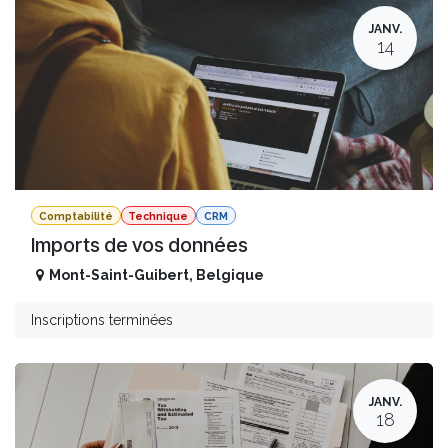
JANV.
14
Comptabilité
Technique
CRM
Imports de vos données
Mont-Saint-Guibert
,
Belgique
Inscriptions terminées
JANV.
18