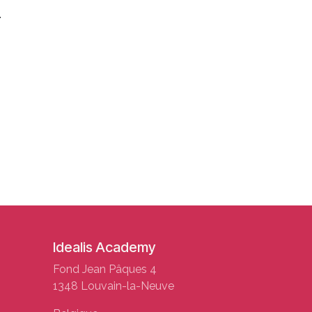
.
Idealis Academy
Fond Jean Pâques 4
1348 Louvain-la-Neuve